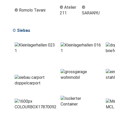
© Atelier
©
© Romolo Tavani
211
SARANYU
© Siebau