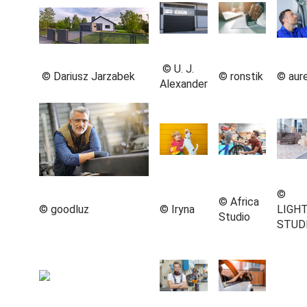
© U. J.
© Dariusz Jarzabek
© ronstik
© aur
Alexander
©
© Africa
© goodluz
© Iryna
LIGH
Studio
STUD